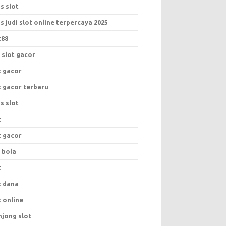
us slot
us judi slot online terpercaya 2025
t88
k slot gacor
t gacor
t gacor terbaru
us slot
t
t gacor
i bola
t
t dana
t online
jong slot