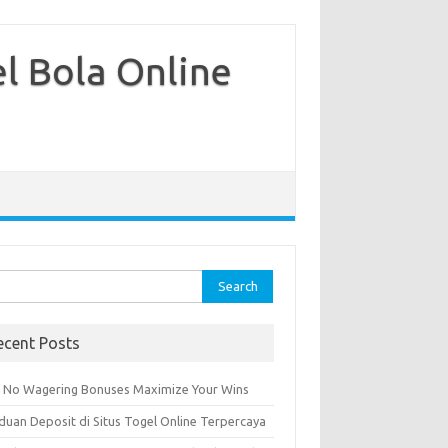
el Bola Online
rch
ecent Posts
 No Wagering Bonuses Maximize Your Wins
duan Deposit di Situs Togel Online Terpercaya