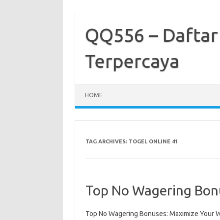
Skip
to
content
QQ556 – Daftar 
Terpercaya
HOME
TAG ARCHIVES:
TOGEL ONLINE 41
Top No Wagering Bon
Top No Wagering Bonuses: Maximize Your Win