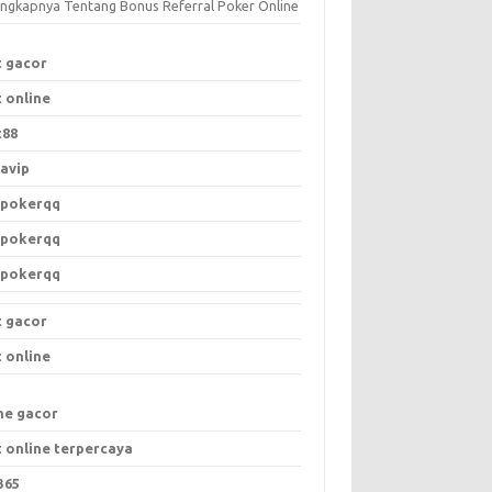
engkapnya Tentang Bonus Referral Poker Online
t gacor
t online
t88
avip
bpokerqq
bpokerqq
bpokerqq
t gacor
t online
e gacor
t online terpercaya
365