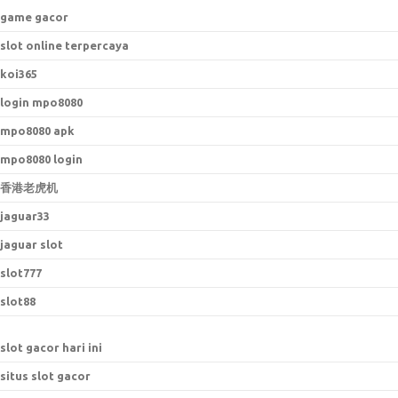
game gacor
slot online terpercaya
koi365
login mpo8080
mpo8080 apk
mpo8080 login
香港老虎机
jaguar33
jaguar slot
slot777
slot88
slot gacor hari ini
situs slot gacor