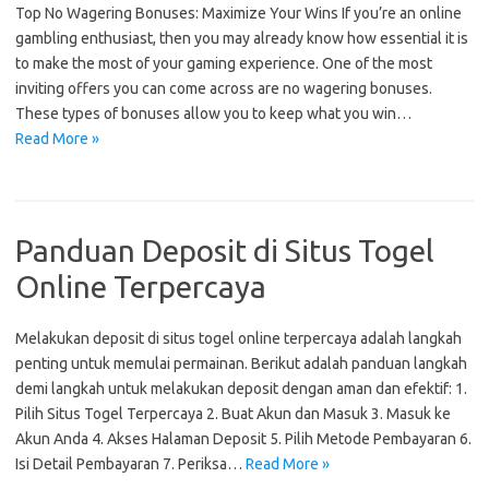
Top No Wagering Bonuses: Maximize Your Wins If you’re an online
gambling enthusiast, then you may already know how essential it is
to make the most of your gaming experience. One of the most
inviting offers you can come across are no wagering bonuses.
These types of bonuses allow you to keep what you win…
Read More »
Panduan Deposit di Situs Togel
Online Terpercaya
Melakukan deposit di situs togel online terpercaya adalah langkah
penting untuk memulai permainan. Berikut adalah panduan langkah
demi langkah untuk melakukan deposit dengan aman dan efektif: 1.
Pilih Situs Togel Terpercaya 2. Buat Akun dan Masuk 3. Masuk ke
Akun Anda 4. Akses Halaman Deposit 5. Pilih Metode Pembayaran 6.
Isi Detail Pembayaran 7. Periksa…
Read More »