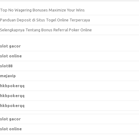
c
Top No Wagering Bonuses Maximize Your Wins
h
Panduan Deposit di Situs Togel Online Terpercaya
f
o
Selengkapnya Tentang Bonus Referral Poker Online
r
:
slot gacor
slot online
slot88
mejavip
hkbpokerqq
hkbpokerqq
hkbpokerqq
slot gacor
slot online