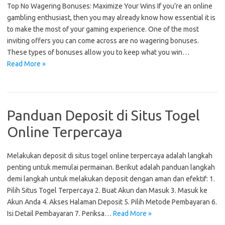
Top No Wagering Bonuses: Maximize Your Wins If you’re an online
gambling enthusiast, then you may already know how essential it is
to make the most of your gaming experience. One of the most
inviting offers you can come across are no wagering bonuses.
These types of bonuses allow you to keep what you win…
Read More »
Panduan Deposit di Situs Togel
Online Terpercaya
Melakukan deposit di situs togel online terpercaya adalah langkah
penting untuk memulai permainan. Berikut adalah panduan langkah
demi langkah untuk melakukan deposit dengan aman dan efektif: 1.
Pilih Situs Togel Terpercaya 2. Buat Akun dan Masuk 3. Masuk ke
Akun Anda 4. Akses Halaman Deposit 5. Pilih Metode Pembayaran 6.
Isi Detail Pembayaran 7. Periksa…
Read More »