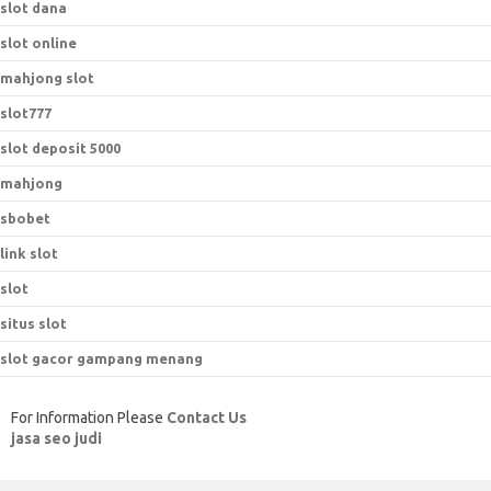
slot dana
slot online
mahjong slot
slot777
slot deposit 5000
mahjong
sbobet
link slot
slot
situs slot
slot gacor gampang menang
For Information Please
Contact Us
jasa seo judi