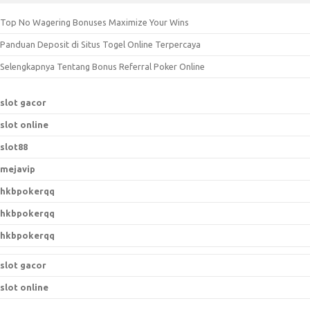
c
Top No Wagering Bonuses Maximize Your Wins
h
Panduan Deposit di Situs Togel Online Terpercaya
f
o
Selengkapnya Tentang Bonus Referral Poker Online
r
:
slot gacor
slot online
slot88
mejavip
hkbpokerqq
hkbpokerqq
hkbpokerqq
slot gacor
slot online