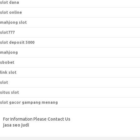
slot dana
slot online
mahjong slot
slot777
slot deposit 5000
mahjong
sbobet
link slot
slot
situs slot
slot gacor gampang menang
For Information Please
Contact Us
jasa seo judi