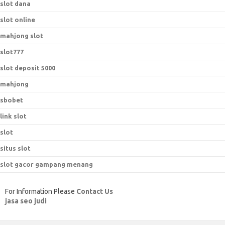
slot dana
slot online
mahjong slot
slot777
slot deposit 5000
mahjong
sbobet
link slot
slot
situs slot
slot gacor gampang menang
For Information Please
Contact Us
jasa seo judi