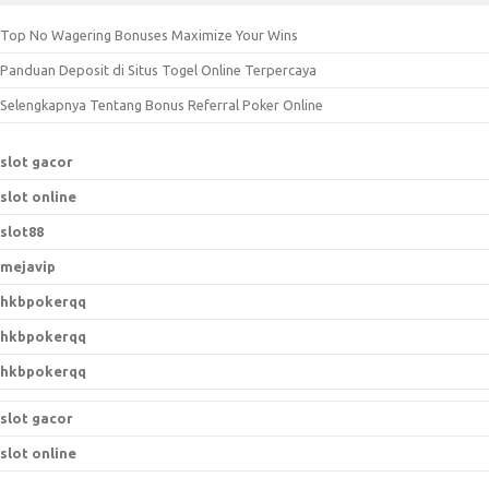
c
Top No Wagering Bonuses Maximize Your Wins
h
Panduan Deposit di Situs Togel Online Terpercaya
f
o
Selengkapnya Tentang Bonus Referral Poker Online
r
:
slot gacor
slot online
slot88
mejavip
hkbpokerqq
hkbpokerqq
hkbpokerqq
slot gacor
slot online