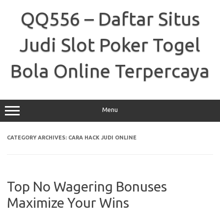
Skip
to
QQ556 – Daftar Situs
content
Judi Slot Poker Togel
Bola Online Terpercaya
Menu
CATEGORY ARCHIVES:
CARA HACK JUDI ONLINE
Top No Wagering Bonuses
Maximize Your Wins