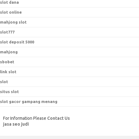
slot dana
slot online
mahjong slot
slot777
slot deposit 5000
mahjong
sbobet
link slot
slot
situs slot
slot gacor gampang menang
For Information Please
Contact Us
jasa seo judi