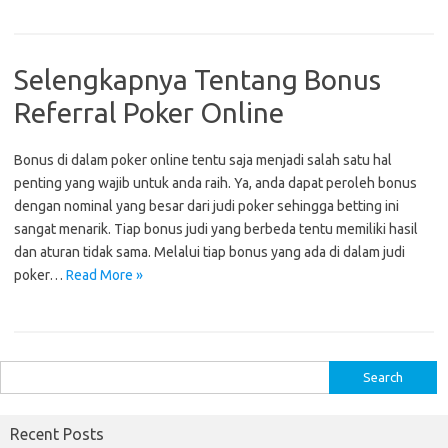
Selengkapnya Tentang Bonus
Referral Poker Online
Bonus di dalam poker online tentu saja menjadi salah satu hal
penting yang wajib untuk anda raih. Ya, anda dapat peroleh bonus
dengan nominal yang besar dari judi poker sehingga betting ini
sangat menarik. Tiap bonus judi yang berbeda tentu memiliki hasil
dan aturan tidak sama. Melalui tiap bonus yang ada di dalam judi
poker…
Read More »
S
e
a
Recent Posts
r