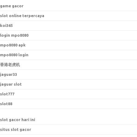
game gacor
slot online terpercaya
koi365
login mpo8080
mpo8080 apk
mpo8080 login
香港老虎机
jaguar33
jaguar slot
slot777
slot88
slot gacor hari ini
situs slot gacor