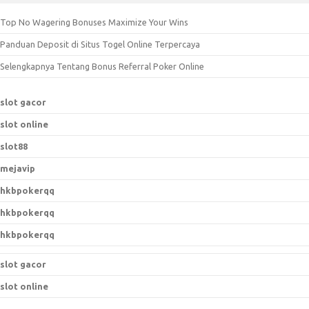
c
Top No Wagering Bonuses Maximize Your Wins
h
Panduan Deposit di Situs Togel Online Terpercaya
f
o
Selengkapnya Tentang Bonus Referral Poker Online
r
:
slot gacor
slot online
slot88
mejavip
hkbpokerqq
hkbpokerqq
hkbpokerqq
slot gacor
slot online