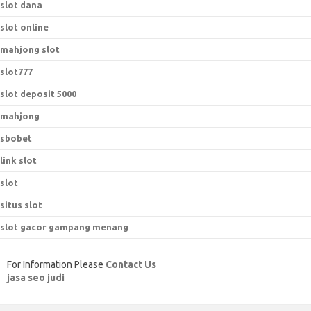
slot dana
slot online
mahjong slot
slot777
slot deposit 5000
mahjong
sbobet
link slot
slot
situs slot
slot gacor gampang menang
For Information Please
Contact Us
jasa seo judi