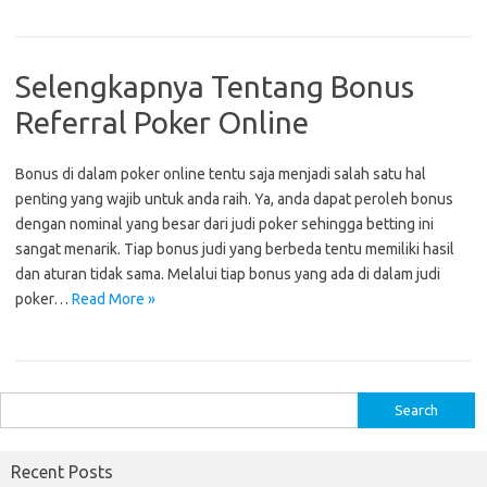
Selengkapnya Tentang Bonus
Referral Poker Online
Bonus di dalam poker online tentu saja menjadi salah satu hal
penting yang wajib untuk anda raih. Ya, anda dapat peroleh bonus
dengan nominal yang besar dari judi poker sehingga betting ini
sangat menarik. Tiap bonus judi yang berbeda tentu memiliki hasil
dan aturan tidak sama. Melalui tiap bonus yang ada di dalam judi
poker…
Read More »
S
e
a
Recent Posts
r