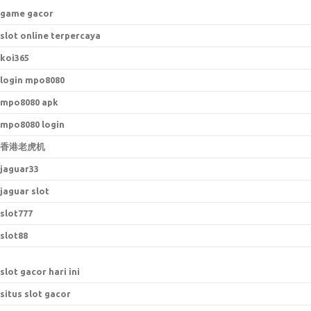
game gacor
slot online terpercaya
koi365
login mpo8080
mpo8080 apk
mpo8080 login
香港老虎机
jaguar33
jaguar slot
slot777
slot88
slot gacor hari ini
situs slot gacor