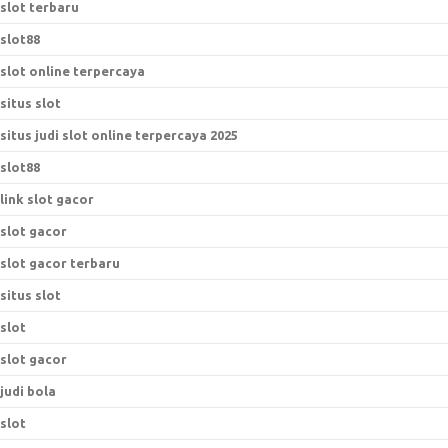
slot terbaru
slot88
slot online terpercaya
situs slot
situs judi slot online terpercaya 2025
slot88
link slot gacor
slot gacor
slot gacor terbaru
situs slot
slot
slot gacor
judi bola
slot