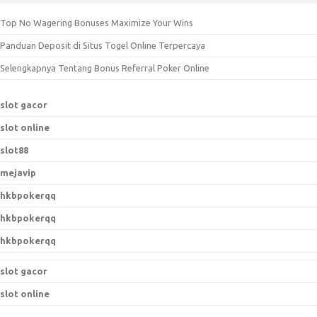
c
Top No Wagering Bonuses Maximize Your Wins
h
Panduan Deposit di Situs Togel Online Terpercaya
f
o
Selengkapnya Tentang Bonus Referral Poker Online
r
:
slot gacor
slot online
slot88
mejavip
hkbpokerqq
hkbpokerqq
hkbpokerqq
slot gacor
slot online