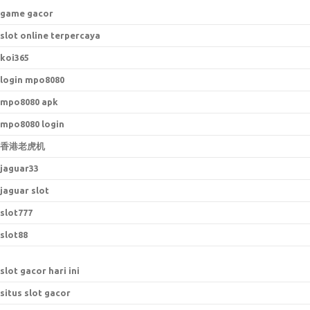
game gacor
slot online terpercaya
koi365
login mpo8080
mpo8080 apk
mpo8080 login
香港老虎机
jaguar33
jaguar slot
slot777
slot88
slot gacor hari ini
situs slot gacor