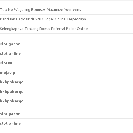
c
Top No Wagering Bonuses Maximize Your Wins
h
Panduan Deposit di Situs Togel Online Terpercaya
f
o
Selengkapnya Tentang Bonus Referral Poker Online
r
:
slot gacor
slot online
slot88
mejavip
hkbpokerqq
hkbpokerqq
hkbpokerqq
slot gacor
slot online