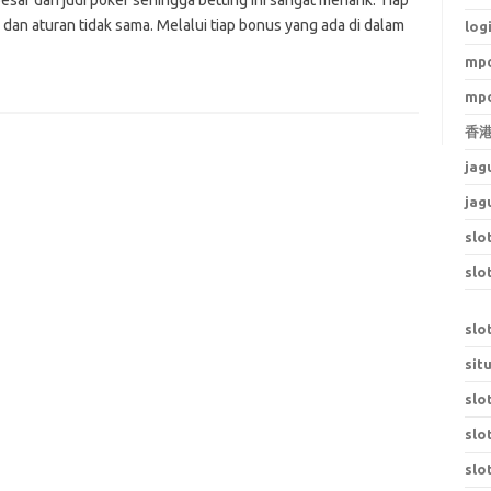
ar dari judi poker sehingga betting ini sangat menarik. Tiap
 dan aturan tidak sama. Melalui tiap bonus yang ada di dalam
log
mpo
mpo
香
jag
jag
slo
slo
slo
sit
slo
slo
slo