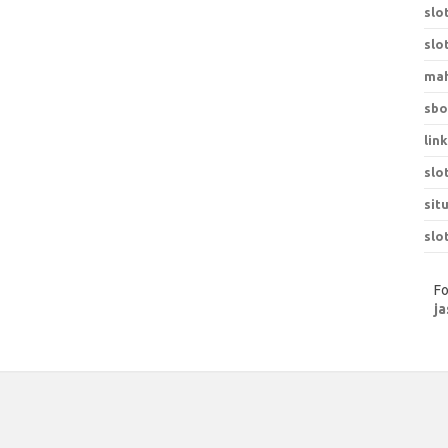
slo
slo
ma
sbo
link
slo
sit
slo
Fo
ja