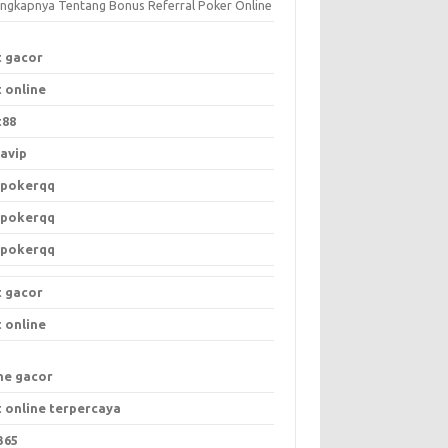
engkapnya Tentang Bonus Referral Poker Online
t gacor
t online
t88
avip
bpokerqq
bpokerqq
bpokerqq
t gacor
t online
e gacor
t online terpercaya
365