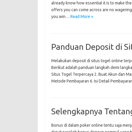
already know how essential it is to make th
offers you can come across are no wagerin
you win…
Read More »
Panduan Deposit di Si
Melakukan deposit di situs togel online ter
Berikut adalah panduan langkah demi langkah
Situs Togel Terpercaya 2. Buat Akun dan Ma
Metode Pembayaran 6. Isi Detail Pembayara
Selengkapnya Tentang
Bonus di dalam poker online tentu saja menja