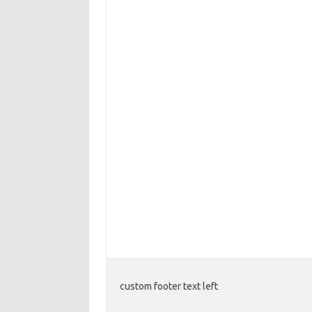
custom footer text left