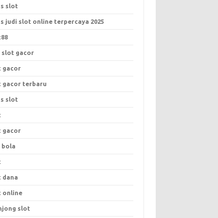
us slot
us judi slot online terpercaya 2025
t88
k slot gacor
t gacor
t gacor terbaru
us slot
t
t gacor
i bola
t
t dana
t online
jong slot