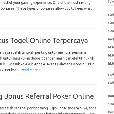
Sel
e most of your gaming experience. One of the most inviting
g bonuses. These types of bonuses allow you to keep what
slo
slo
slo
tus Togel Online Terpercaya
mej
hk
percaya adalah langkah penting untuk memulai permainan.
hk
 untuk melakukan deposit dengan aman dan efektif: 1. Pilih
hk
suk 3. Masuk ke Akun Anda 4. Akses Halaman Deposit 5. Pilih
n 7. Periksa…
Read More »
slo
slo
 Bonus Referral Poker Online
gam
slo
di salah satu hal penting yang wajib untuk anda raih. Ya, anda
koi