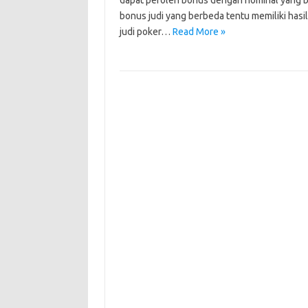
dapat peroleh bonus dengan nominal yang bes
bonus judi yang berbeda tentu memiliki hasil
judi poker…
Read More »