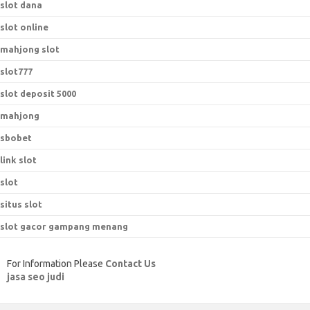
slot dana
slot online
mahjong slot
slot777
slot deposit 5000
mahjong
sbobet
link slot
slot
situs slot
slot gacor gampang menang
For Information Please
Contact Us
jasa seo judi