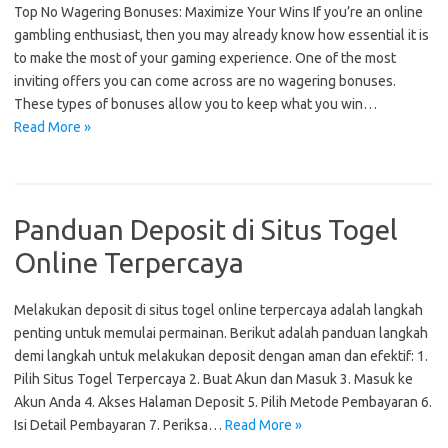
Top No Wagering Bonuses: Maximize Your Wins If you’re an online
gambling enthusiast, then you may already know how essential it is
to make the most of your gaming experience. One of the most
inviting offers you can come across are no wagering bonuses.
These types of bonuses allow you to keep what you win…
Read More »
Panduan Deposit di Situs Togel
Online Terpercaya
Melakukan deposit di situs togel online terpercaya adalah langkah
penting untuk memulai permainan. Berikut adalah panduan langkah
demi langkah untuk melakukan deposit dengan aman dan efektif: 1.
Pilih Situs Togel Terpercaya 2. Buat Akun dan Masuk 3. Masuk ke
Akun Anda 4. Akses Halaman Deposit 5. Pilih Metode Pembayaran 6.
Isi Detail Pembayaran 7. Periksa…
Read More »