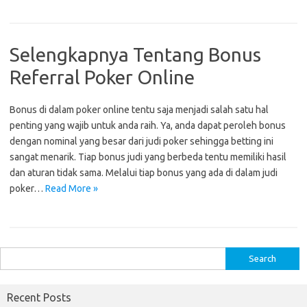
Selengkapnya Tentang Bonus
Referral Poker Online
Bonus di dalam poker online tentu saja menjadi salah satu hal
penting yang wajib untuk anda raih. Ya, anda dapat peroleh bonus
dengan nominal yang besar dari judi poker sehingga betting ini
sangat menarik. Tiap bonus judi yang berbeda tentu memiliki hasil
dan aturan tidak sama. Melalui tiap bonus yang ada di dalam judi
poker…
Read More »
S
e
a
Recent Posts
r