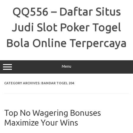
Skip
to
QQ556 – Daftar Situs
content
Judi Slot Poker Togel
Bola Online Terpercaya
Menu
CATEGORY ARCHIVES:
BANDAR TOGEL 204
Top No Wagering Bonuses
Maximize Your Wins