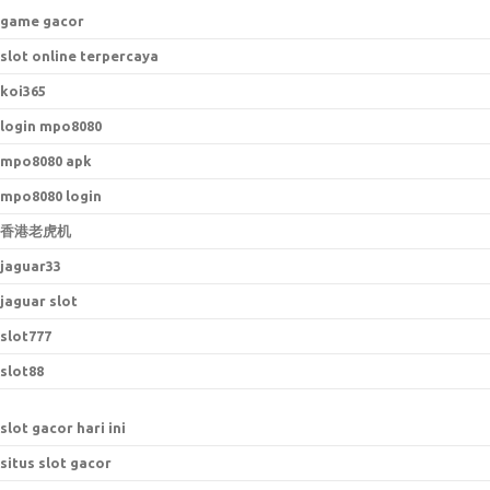
game gacor
slot online terpercaya
koi365
login mpo8080
mpo8080 apk
mpo8080 login
香港老虎机
jaguar33
jaguar slot
slot777
slot88
slot gacor hari ini
situs slot gacor