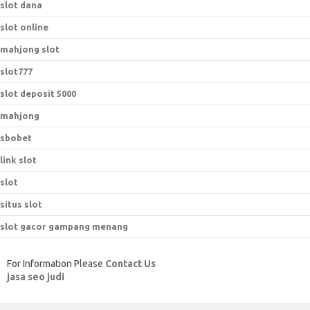
slot dana
slot online
mahjong slot
slot777
slot deposit 5000
mahjong
sbobet
link slot
slot
situs slot
slot gacor gampang menang
For Information Please
Contact Us
jasa seo judi