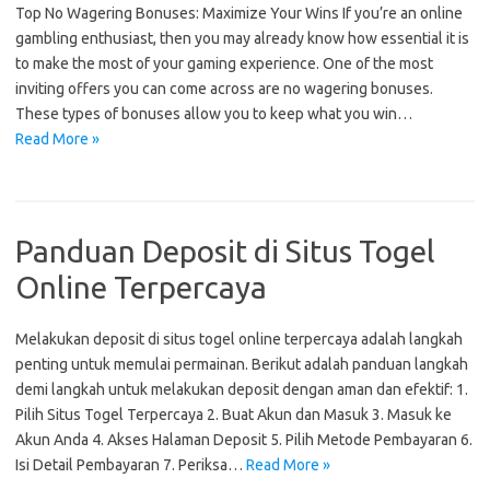
Top No Wagering Bonuses: Maximize Your Wins If you’re an online
gambling enthusiast, then you may already know how essential it is
to make the most of your gaming experience. One of the most
inviting offers you can come across are no wagering bonuses.
These types of bonuses allow you to keep what you win…
Read More »
Panduan Deposit di Situs Togel
Online Terpercaya
Melakukan deposit di situs togel online terpercaya adalah langkah
penting untuk memulai permainan. Berikut adalah panduan langkah
demi langkah untuk melakukan deposit dengan aman dan efektif: 1.
Pilih Situs Togel Terpercaya 2. Buat Akun dan Masuk 3. Masuk ke
Akun Anda 4. Akses Halaman Deposit 5. Pilih Metode Pembayaran 6.
Isi Detail Pembayaran 7. Periksa…
Read More »