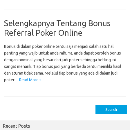
Selengkapnya Tentang Bonus
Referral Poker Online
Bonus di dalam poker online tentu saja menjadi salah satu hal
penting yang wajib untuk anda raih. Ya, anda dapat peroleh bonus
dengan nominal yang besar dari judi poker sehingga betting ini
sangat menarik. Tiap bonus judi yang berbeda tentu memiliki hasil
dan aturan tidak sama. Melalui tiap bonus yang ada di dalam judi
poker…
Read More »
S
e
a
Recent Posts
r