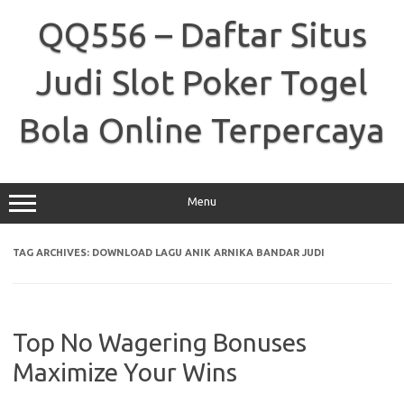
Skip
to
QQ556 – Daftar Situs
content
Judi Slot Poker Togel
Bola Online Terpercaya
Menu
TAG ARCHIVES:
DOWNLOAD LAGU ANIK ARNIKA BANDAR JUDI
Top No Wagering Bonuses
Maximize Your Wins