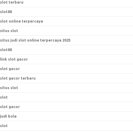
slot terbaru
slot88
slot online terpercaya
situs slot
situs judi slot online terpercaya 2025
slot88
link slot gacor
slot gacor
slot gacor terbaru
situs slot
slot
slot gacor
judi bola
slot