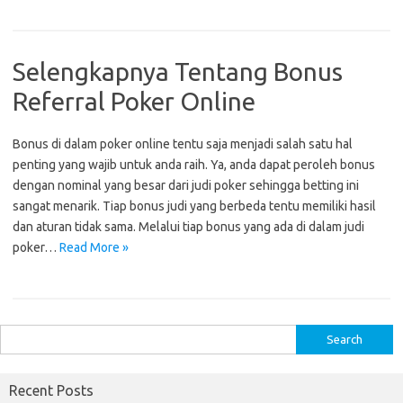
Selengkapnya Tentang Bonus
Referral Poker Online
Bonus di dalam poker online tentu saja menjadi salah satu hal
penting yang wajib untuk anda raih. Ya, anda dapat peroleh bonus
dengan nominal yang besar dari judi poker sehingga betting ini
sangat menarik. Tiap bonus judi yang berbeda tentu memiliki hasil
dan aturan tidak sama. Melalui tiap bonus yang ada di dalam judi
poker…
Read More »
S
e
a
Recent Posts
r