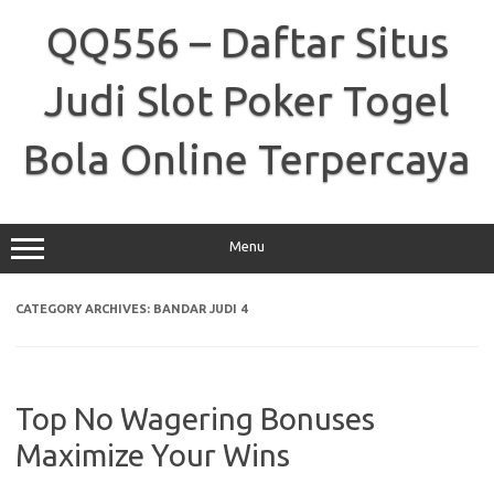
Skip
to
QQ556 – Daftar Situs
content
Judi Slot Poker Togel
Bola Online Terpercaya
Menu
CATEGORY ARCHIVES:
BANDAR JUDI 4
Top No Wagering Bonuses
Maximize Your Wins