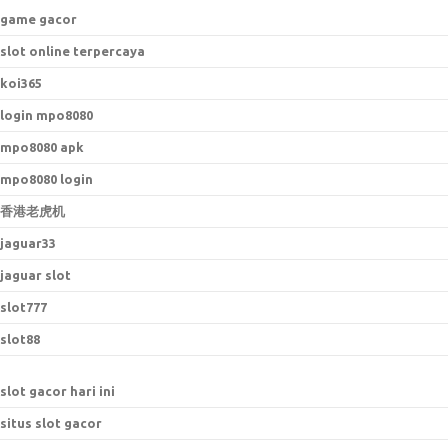
game gacor
slot online terpercaya
koi365
login mpo8080
mpo8080 apk
mpo8080 login
香港老虎机
jaguar33
jaguar slot
slot777
slot88
slot gacor hari ini
situs slot gacor