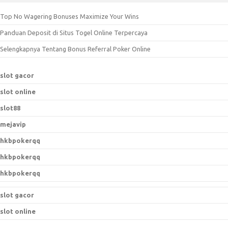
c
Top No Wagering Bonuses Maximize Your Wins
h
Panduan Deposit di Situs Togel Online Terpercaya
f
o
Selengkapnya Tentang Bonus Referral Poker Online
r
:
slot gacor
slot online
slot88
mejavip
hkbpokerqq
hkbpokerqq
hkbpokerqq
slot gacor
slot online