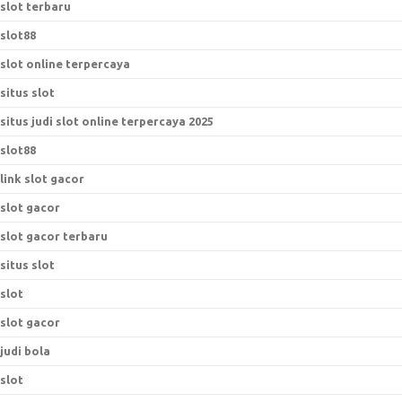
slot terbaru
slot88
slot online terpercaya
situs slot
situs judi slot online terpercaya 2025
slot88
link slot gacor
slot gacor
slot gacor terbaru
situs slot
slot
slot gacor
judi bola
slot