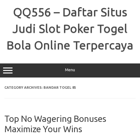
Skip
to
QQ556 – Daftar Situs
content
Judi Slot Poker Togel
Bola Online Terpercaya
Menu
CATEGORY ARCHIVES:
BANDAR TOGEL 85
Top No Wagering Bonuses
Maximize Your Wins