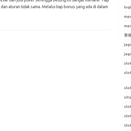
ar dari judi poker sehingga betting ini sangat menarik. Tiap
 dan aturan tidak sama. Melalui tiap bonus yang ada di dalam
log
mpo
mpo
香
jag
jag
slo
slo
slo
sit
slo
slo
slo