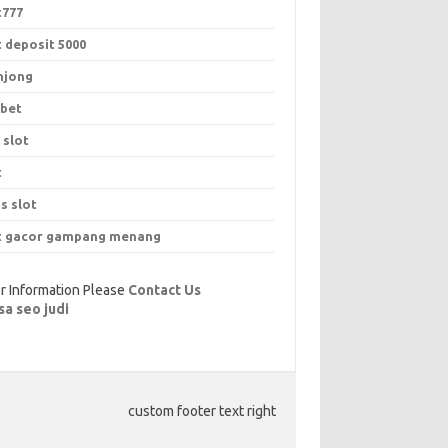
t777
t deposit 5000
hjong
bet
 slot
t
us slot
t gacor gampang menang
r Information Please
Contact Us
sa seo judi
custom footer text right