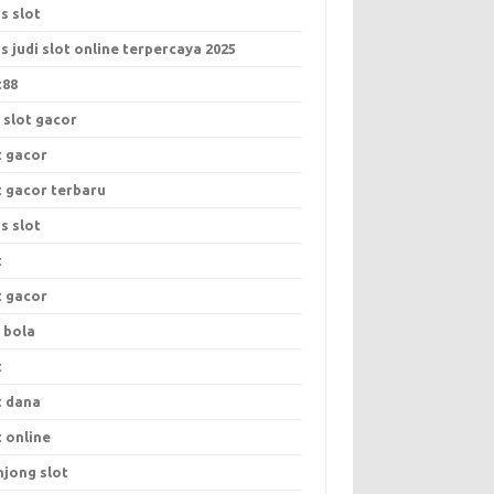
us slot
us judi slot online terpercaya 2025
t88
k slot gacor
t gacor
t gacor terbaru
us slot
t
t gacor
i bola
t
t dana
t online
jong slot