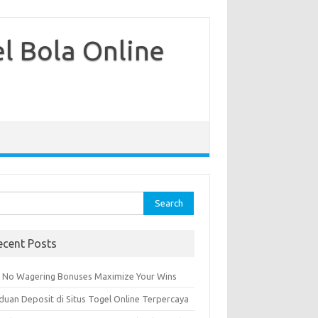
el Bola Online
rch
ecent Posts
 No Wagering Bonuses Maximize Your Wins
duan Deposit di Situs Togel Online Terpercaya