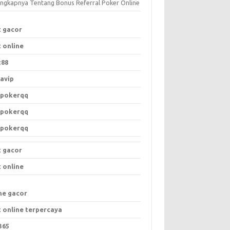
engkapnya Tentang Bonus Referral Poker Online
t gacor
t online
t88
avip
bpokerqq
bpokerqq
bpokerqq
t gacor
t online
e gacor
t online terpercaya
365