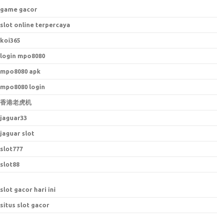
game gacor
slot online terpercaya
koi365
login mpo8080
mpo8080 apk
mpo8080 login
香港老虎机
jaguar33
jaguar slot
slot777
slot88
slot gacor hari ini
situs slot gacor