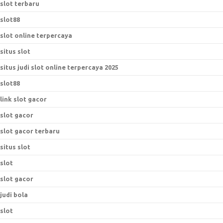
slot terbaru
slot88
slot online terpercaya
situs slot
situs judi slot online terpercaya 2025
slot88
link slot gacor
slot gacor
slot gacor terbaru
situs slot
slot
slot gacor
judi bola
slot