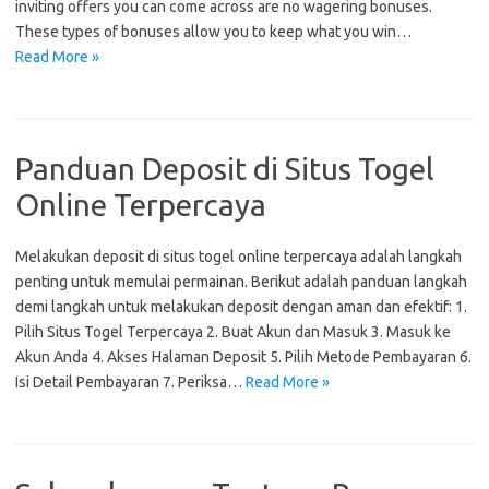
inviting offers you can come across are no wagering bonuses.
These types of bonuses allow you to keep what you win…
Read More »
Panduan Deposit di Situs Togel
Online Terpercaya
Melakukan deposit di situs togel online terpercaya adalah langkah
penting untuk memulai permainan. Berikut adalah panduan langkah
demi langkah untuk melakukan deposit dengan aman dan efektif: 1.
Pilih Situs Togel Terpercaya 2. Buat Akun dan Masuk 3. Masuk ke
Akun Anda 4. Akses Halaman Deposit 5. Pilih Metode Pembayaran 6.
Isi Detail Pembayaran 7. Periksa…
Read More »