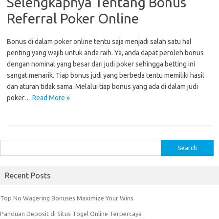
Selengkapnya Tentang Bonus
Referral Poker Online
Bonus di dalam poker online tentu saja menjadi salah satu hal
penting yang wajib untuk anda raih. Ya, anda dapat peroleh bonus
dengan nominal yang besar dari judi poker sehingga betting ini
sangat menarik. Tiap bonus judi yang berbeda tentu memiliki hasil
dan aturan tidak sama. Melalui tiap bonus yang ada di dalam judi
poker…
Read More »
S
e
a
Recent Posts
r
c
Top No Wagering Bonuses Maximize Your Wins
h
Panduan Deposit di Situs Togel Online Terpercaya
f