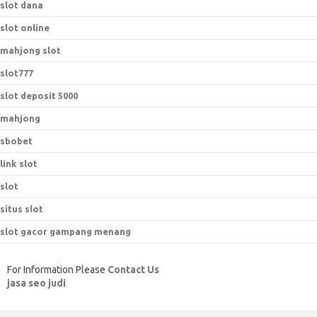
slot dana
slot online
mahjong slot
slot777
slot deposit 5000
mahjong
sbobet
link slot
slot
situs slot
slot gacor gampang menang
For Information Please
Contact Us
jasa seo judi