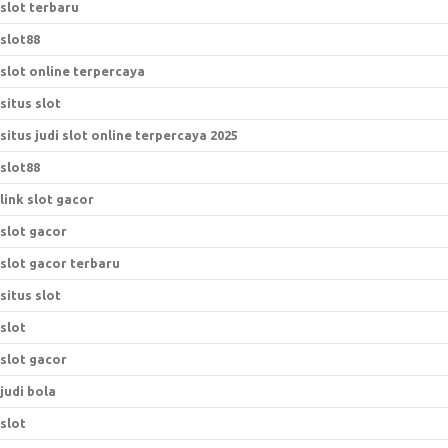
slot terbaru
slot88
slot online terpercaya
situs slot
situs judi slot online terpercaya 2025
slot88
link slot gacor
slot gacor
slot gacor terbaru
situs slot
slot
slot gacor
judi bola
slot