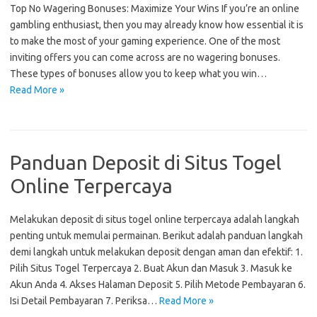
Top No Wagering Bonuses: Maximize Your Wins If you’re an online
gambling enthusiast, then you may already know how essential it is
to make the most of your gaming experience. One of the most
inviting offers you can come across are no wagering bonuses.
These types of bonuses allow you to keep what you win…
Read More »
Panduan Deposit di Situs Togel
Online Terpercaya
Melakukan deposit di situs togel online terpercaya adalah langkah
penting untuk memulai permainan. Berikut adalah panduan langkah
demi langkah untuk melakukan deposit dengan aman dan efektif: 1.
Pilih Situs Togel Terpercaya 2. Buat Akun dan Masuk 3. Masuk ke
Akun Anda 4. Akses Halaman Deposit 5. Pilih Metode Pembayaran 6.
Isi Detail Pembayaran 7. Periksa…
Read More »