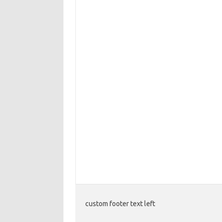
custom footer text left