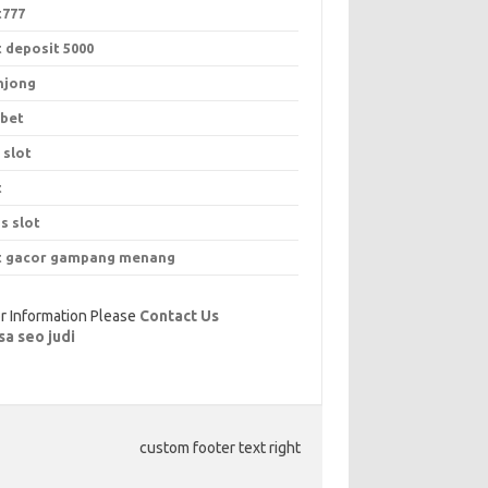
t777
t deposit 5000
hjong
bet
 slot
t
us slot
t gacor gampang menang
r Information Please
Contact Us
sa seo judi
custom footer text right