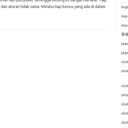
ar dari judi poker sehingga betting ini sangat menarik. Tiap
 dan aturan tidak sama. Melalui tiap bonus yang ada di dalam
log
mpo
mpo
香
jag
jag
slo
slo
slo
sit
slo
slo
slo