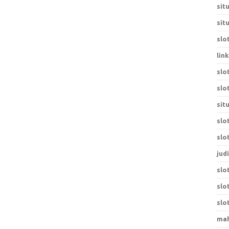
sit
sit
slo
lin
slo
slo
sit
slo
slo
jud
slo
slo
slo
mah