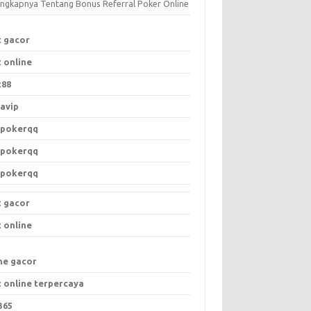
engkapnya Tentang Bonus Referral Poker Online
t gacor
t online
t88
avip
bpokerqq
bpokerqq
bpokerqq
t gacor
t online
e gacor
t online terpercaya
365