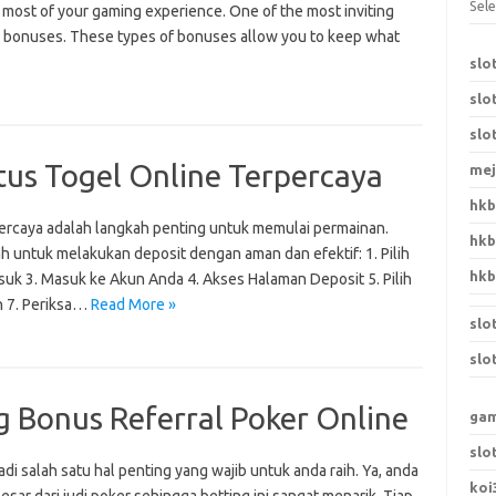
Sel
e most of your gaming experience. One of the most inviting
g bonuses. These types of bonuses allow you to keep what
slo
slo
slo
tus Togel Online Terpercaya
mej
hk
percaya adalah langkah penting untuk memulai permainan.
hk
 untuk melakukan deposit dengan aman dan efektif: 1. Pilih
hk
suk 3. Masuk ke Akun Anda 4. Akses Halaman Deposit 5. Pilih
n 7. Periksa…
Read More »
slo
slo
 Bonus Referral Poker Online
gam
slo
di salah satu hal penting yang wajib untuk anda raih. Ya, anda
koi