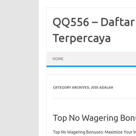
Skip
to
content
QQ556 – Daftar 
Terpercaya
HOME
CATEGORY ARCHIVES:
JUDI ADALAH
Top No Wagering Bon
Top No Wagering Bonuses: Maximize Your Win