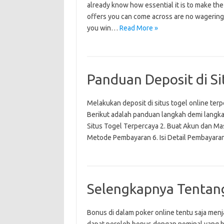
already know how essential it is to make th
offers you can come across are no wagerin
you win…
Read More »
Panduan Deposit di Si
Melakukan deposit di situs togel online ter
Berikut adalah panduan langkah demi langkah
Situs Togel Terpercaya 2. Buat Akun dan Ma
Metode Pembayaran 6. Isi Detail Pembayara
Selengkapnya Tentang
Bonus di dalam poker online tentu saja menja