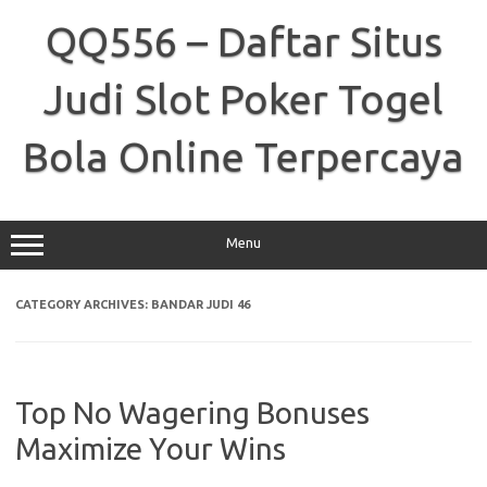
Skip
to
QQ556 – Daftar Situs
content
Judi Slot Poker Togel
Bola Online Terpercaya
Menu
CATEGORY ARCHIVES:
BANDAR JUDI 46
Top No Wagering Bonuses
Maximize Your Wins