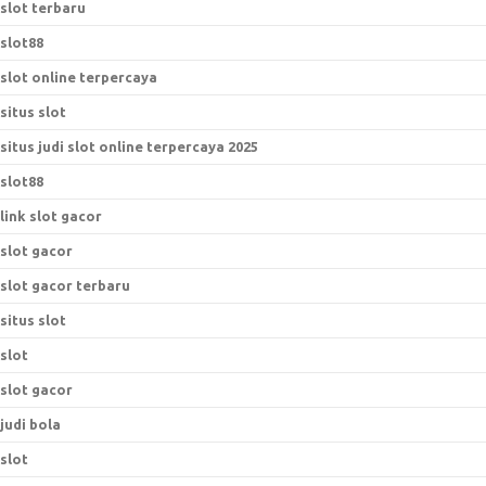
slot terbaru
slot88
slot online terpercaya
situs slot
situs judi slot online terpercaya 2025
slot88
link slot gacor
slot gacor
slot gacor terbaru
situs slot
slot
slot gacor
judi bola
slot