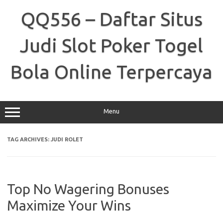
Skip
to
QQ556 – Daftar Situs
content
Judi Slot Poker Togel
Bola Online Terpercaya
Menu
TAG ARCHIVES:
JUDI ROLET
Top No Wagering Bonuses
Maximize Your Wins