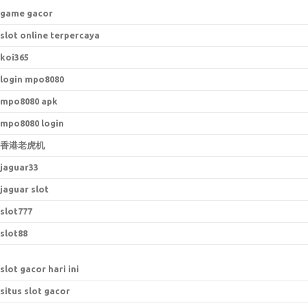
game gacor
slot online terpercaya
koi365
login mpo8080
mpo8080 apk
mpo8080 login
香港老虎机
jaguar33
jaguar slot
slot777
slot88
slot gacor hari ini
situs slot gacor