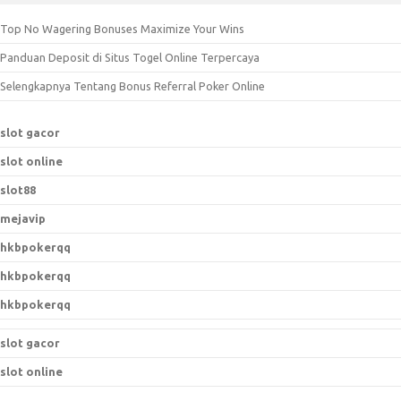
c
Top No Wagering Bonuses Maximize Your Wins
h
Panduan Deposit di Situs Togel Online Terpercaya
f
o
Selengkapnya Tentang Bonus Referral Poker Online
r
:
slot gacor
slot online
slot88
mejavip
hkbpokerqq
hkbpokerqq
hkbpokerqq
slot gacor
slot online