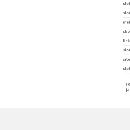
slo
slo
ma
sbo
link
slo
sit
slo
Fo
ja