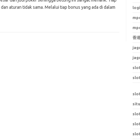
ar dari judi poker sehingga betting ini sangat menarik. Tiap
 dan aturan tidak sama. Melalui tiap bonus yang ada di dalam
log
mpo
mpo
香
jag
jag
slo
slo
slo
sit
slo
slo
slo