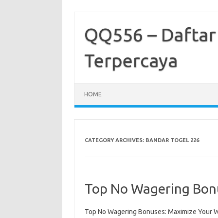
Skip
to
content
QQ556 – Daftar 
Terpercaya
HOME
CATEGORY ARCHIVES:
BANDAR TOGEL 226
Top No Wagering Bon
Top No Wagering Bonuses: Maximize Your Win