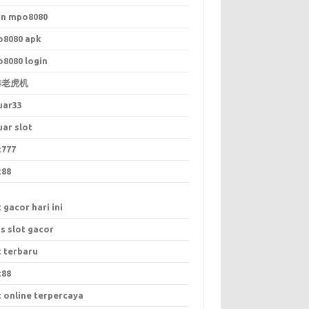
in mpo8080
8080 apk
8080 login
港老虎机
uar33
uar slot
t777
t88
t gacor hari ini
us slot gacor
t terbaru
t88
t online terpercaya