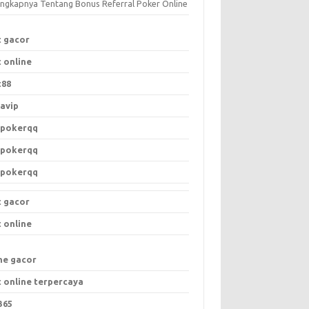
engkapnya Tentang Bonus Referral Poker Online
t gacor
t online
t88
avip
bpokerqq
bpokerqq
bpokerqq
t gacor
t online
e gacor
t online terpercaya
365