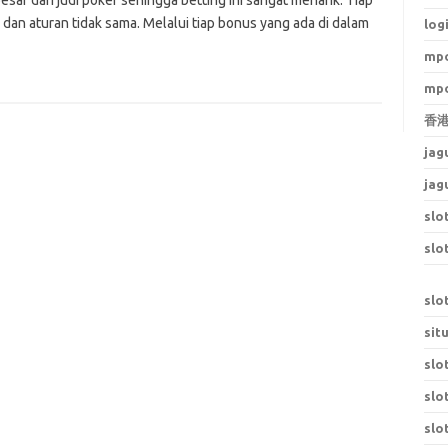
ar dari judi poker sehingga betting ini sangat menarik. Tiap
 dan aturan tidak sama. Melalui tiap bonus yang ada di dalam
log
mpo
mpo
香
jag
jag
slo
slo
slo
sit
slo
slo
slo