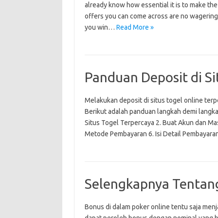
already know how essential it is to make th
offers you can come across are no wagerin
you win…
Read More »
Panduan Deposit di Si
Melakukan deposit di situs togel online ter
Berikut adalah panduan langkah demi langkah
Situs Togel Terpercaya 2. Buat Akun dan Ma
Metode Pembayaran 6. Isi Detail Pembayara
Selengkapnya Tentang
Bonus di dalam poker online tentu saja menja