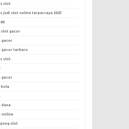
us slot
us judi slot online terpercaya 2025
t88
k slot gacor
t gacor
t gacor terbaru
us slot
t
t gacor
i bola
t
t dana
t online
jong slot