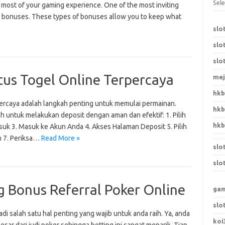
Sel
e most of your gaming experience. One of the most inviting
g bonuses. These types of bonuses allow you to keep what
slo
slo
slo
tus Togel Online Terpercaya
mej
hk
percaya adalah langkah penting untuk memulai permainan.
hk
 untuk melakukan deposit dengan aman dan efektif: 1. Pilih
hk
suk 3. Masuk ke Akun Anda 4. Akses Halaman Deposit 5. Pilih
n 7. Periksa…
Read More »
slo
slo
 Bonus Referral Poker Online
gam
slo
di salah satu hal penting yang wajib untuk anda raih. Ya, anda
koi