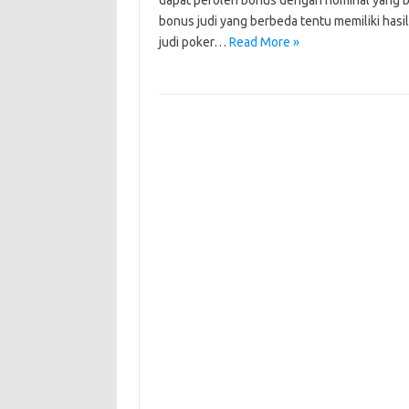
dapat peroleh bonus dengan nominal yang bes
bonus judi yang berbeda tentu memiliki hasil
judi poker…
Read More »