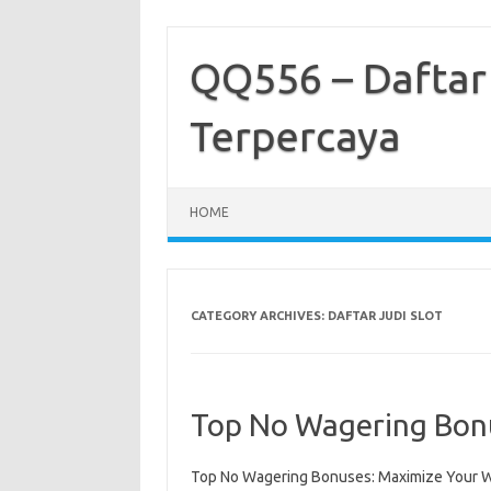
Skip
to
content
QQ556 – Daftar 
Terpercaya
HOME
CATEGORY ARCHIVES:
DAFTAR JUDI SLOT
Top No Wagering Bon
Top No Wagering Bonuses: Maximize Your Win