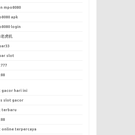
in mpo8080
8080 apk
8080 login
港老虎机
uar33
uar slot
t777
t88
t gacor hari ini
us slot gacor
t terbaru
t88
t online terpercaya