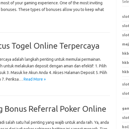
Sel
e most of your gaming experience. One of the most inviting
g bonuses. These types of bonuses allow you to keep what
slo
slo
slo
tus Togel Online Terpercaya
mej
hk
percaya adalah langkah penting untuk memulai permainan.
hk
 untuk melakukan deposit dengan aman dan efektif: 1. Pilih
hk
suk 3. Masuk ke Akun Anda 4. Akses Halaman Deposit 5. Pilih
n 7. Periksa…
Read More »
slo
slo
 Bonus Referral Poker Online
gam
slo
di salah satu hal penting yang wajib untuk anda raih. Ya, anda
koi