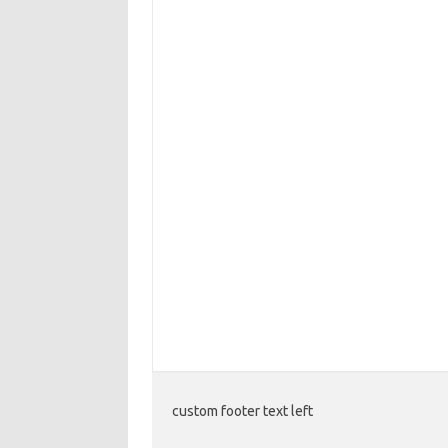
custom footer text left