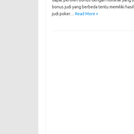
dapat peroleh bonus dengan nominal yang bes
bonus judi yang berbeda tentu memiliki hasil
judi poker…
Read More »