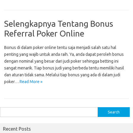
Selengkapnya Tentang Bonus
Referral Poker Online
Bonus di dalam poker online tentu saja menjadi salah satu hal
penting yang wajib untuk anda raih. Ya, anda dapat peroleh bonus
dengan nominal yang besar dari judi poker sehingga betting ini
sangat menarik. Tiap bonus judi yang berbeda tentu memiliki hasil
dan aturan tidak sama. Melalui tiap bonus yang ada di dalam judi
poker…
Read More »
S
e
a
Recent Posts
r