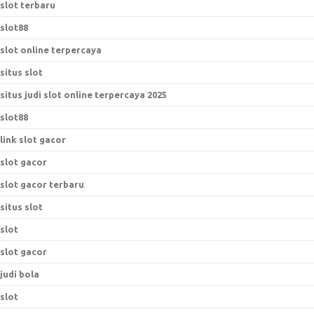
slot terbaru
slot88
slot online terpercaya
situs slot
situs judi slot online terpercaya 2025
slot88
link slot gacor
slot gacor
slot gacor terbaru
situs slot
slot
slot gacor
judi bola
slot