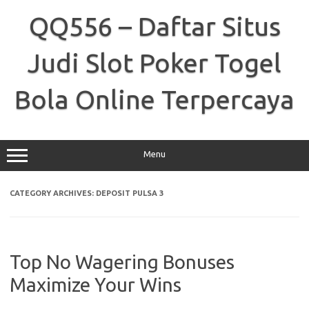
Skip
to
QQ556 – Daftar Situs
content
Judi Slot Poker Togel
Bola Online Terpercaya
Menu
CATEGORY ARCHIVES:
DEPOSIT PULSA 3
Top No Wagering Bonuses
Maximize Your Wins