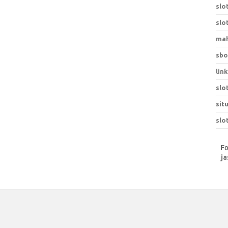
slo
slo
ma
sbo
link
slo
sit
slo
Fo
ja