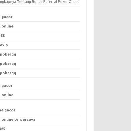
engkapnya Tentang Bonus Referral Poker Online
t gacor
t online
t88
avip
bpokerqq
bpokerqq
bpokerqq
t gacor
t online
e gacor
t online terpercaya
365