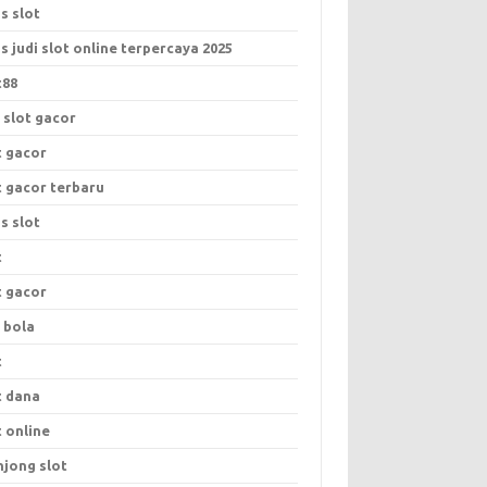
us slot
us judi slot online terpercaya 2025
t88
k slot gacor
t gacor
t gacor terbaru
us slot
t
t gacor
i bola
t
t dana
t online
jong slot