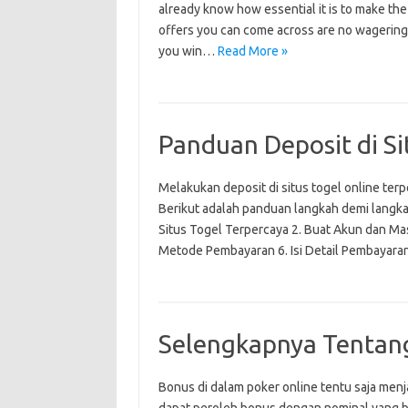
already know how essential it is to make th
offers you can come across are no wagerin
you win…
Read More »
Panduan Deposit di Si
Melakukan deposit di situs togel online ter
Berikut adalah panduan langkah demi langkah
Situs Togel Terpercaya 2. Buat Akun dan Ma
Metode Pembayaran 6. Isi Detail Pembayara
Selengkapnya Tentang
Bonus di dalam poker online tentu saja menja