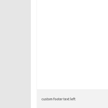
custom footer text left