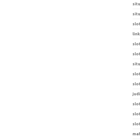
sit
sit
slo
lin
slo
slo
sit
slo
slo
jud
slo
slo
slo
mah