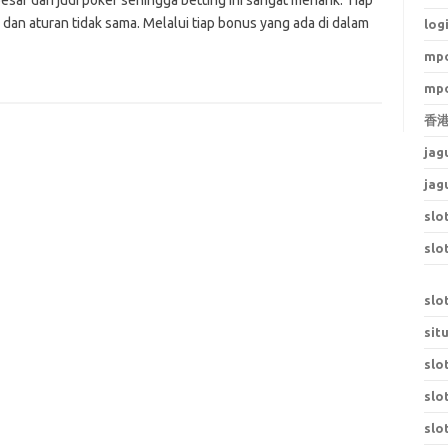
ar dari judi poker sehingga betting ini sangat menarik. Tiap
 dan aturan tidak sama. Melalui tiap bonus yang ada di dalam
log
mpo
mpo
香
jag
jag
slo
slo
slo
sit
slo
slo
slo