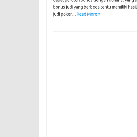
dapat peroleh bonus dengan nominal yang bes
bonus judi yang berbeda tentu memiliki hasil
judi poker…
Read More »