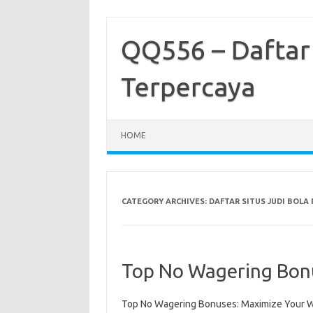
Skip
to
content
QQ556 – Daftar 
Terpercaya
HOME
CATEGORY ARCHIVES:
DAFTAR SITUS JUDI BOLA 
Top No Wagering Bon
Top No Wagering Bonuses: Maximize Your Win