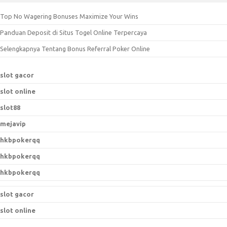
c
Top No Wagering Bonuses Maximize Your Wins
h
Panduan Deposit di Situs Togel Online Terpercaya
f
o
Selengkapnya Tentang Bonus Referral Poker Online
r
:
slot gacor
slot online
slot88
mejavip
hkbpokerqq
hkbpokerqq
hkbpokerqq
slot gacor
slot online