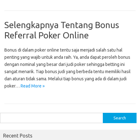
Selengkapnya Tentang Bonus
Referral Poker Online
Bonus di dalam poker online tentu saja menjadi salah satu hal
penting yang wajib untuk anda raih. Ya, anda dapat peroleh bonus
dengan nominal yang besar dari judi poker sehingga betting ini
sangat menarik. Tiap bonus judi yang berbeda tentu memiliki hasil
dan aturan tidak sama. Melalui tiap bonus yang ada di dalam judi
poker…
Read More »
S
e
a
Recent Posts
r