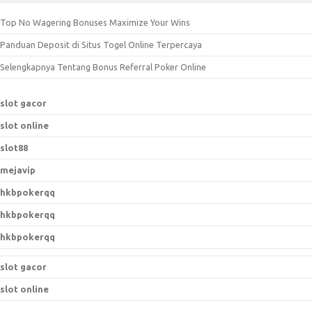
c
Top No Wagering Bonuses Maximize Your Wins
h
Panduan Deposit di Situs Togel Online Terpercaya
f
o
Selengkapnya Tentang Bonus Referral Poker Online
r
:
slot gacor
slot online
slot88
mejavip
hkbpokerqq
hkbpokerqq
hkbpokerqq
slot gacor
slot online