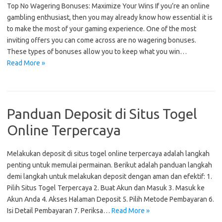
Top No Wagering Bonuses: Maximize Your Wins If you’re an online
gambling enthusiast, then you may already know how essential it is
to make the most of your gaming experience. One of the most
inviting offers you can come across are no wagering bonuses.
These types of bonuses allow you to keep what you win…
Read More »
Panduan Deposit di Situs Togel
Online Terpercaya
Melakukan deposit di situs togel online terpercaya adalah langkah
penting untuk memulai permainan. Berikut adalah panduan langkah
demi langkah untuk melakukan deposit dengan aman dan efektif: 1.
Pilih Situs Togel Terpercaya 2. Buat Akun dan Masuk 3. Masuk ke
Akun Anda 4. Akses Halaman Deposit 5. Pilih Metode Pembayaran 6.
Isi Detail Pembayaran 7. Periksa…
Read More »