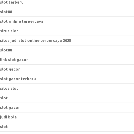
slot terbaru
slot88
slot online terpercaya
situs slot
situs judi slot online terpercaya 2025
slot88
link slot gacor
slot gacor
slot gacor terbaru
situs slot
slot
slot gacor
judi bola
slot