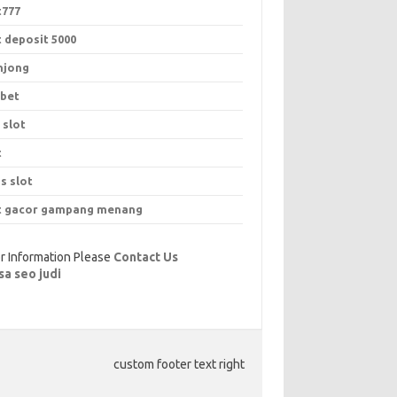
t777
t deposit 5000
hjong
bet
 slot
t
us slot
t gacor gampang menang
r Information Please
Contact Us
sa seo judi
custom footer text right