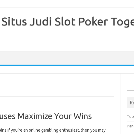
Situs Judi Slot Poker Tog
Sea
for:
R
uses Maximize Your Wins
Top
Pan
s If you’re an online gambling enthusiast, then you may