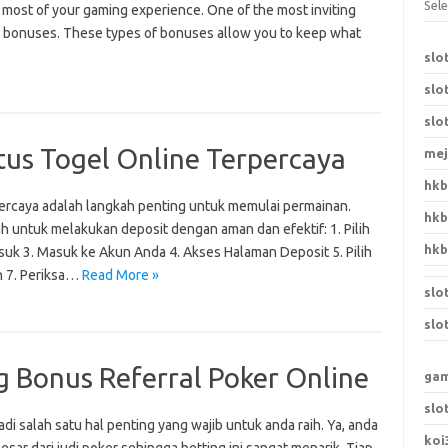
Sel
e most of your gaming experience. One of the most inviting
g bonuses. These types of bonuses allow you to keep what
slo
slo
slo
tus Togel Online Terpercaya
mej
hk
percaya adalah langkah penting untuk memulai permainan.
hk
 untuk melakukan deposit dengan aman dan efektif: 1. Pilih
hk
suk 3. Masuk ke Akun Anda 4. Akses Halaman Deposit 5. Pilih
n 7. Periksa…
Read More »
slo
slo
 Bonus Referral Poker Online
gam
slo
di salah satu hal penting yang wajib untuk anda raih. Ya, anda
koi