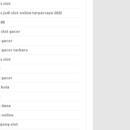
us slot
us judi slot online terpercaya 2025
t88
k slot gacor
t gacor
t gacor terbaru
us slot
t
t gacor
i bola
t
t dana
t online
jong slot