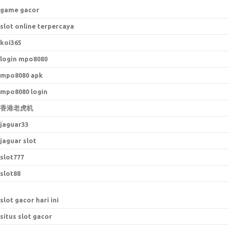
game gacor
slot online terpercaya
koi365
login mpo8080
mpo8080 apk
mpo8080 login
香港老虎机
jaguar33
jaguar slot
slot777
slot88
slot gacor hari ini
situs slot gacor