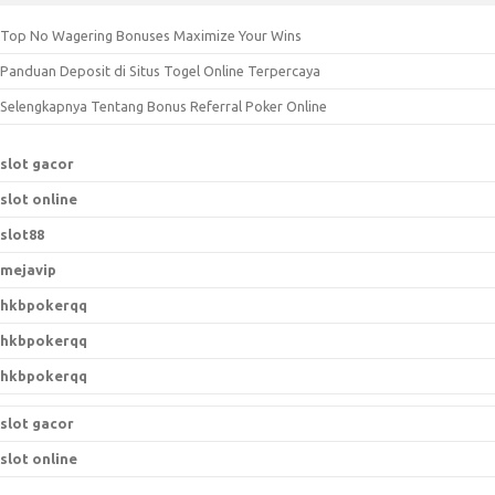
c
Top No Wagering Bonuses Maximize Your Wins
h
Panduan Deposit di Situs Togel Online Terpercaya
f
o
Selengkapnya Tentang Bonus Referral Poker Online
r
:
slot gacor
slot online
slot88
mejavip
hkbpokerqq
hkbpokerqq
hkbpokerqq
slot gacor
slot online