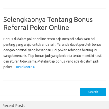
Selengkapnya Tentang Bonus
Referral Poker Online
Bonus di dalam poker online tentu saja menjadi salah satu hal
penting yang wajib untuk anda raih. Ya, anda dapat peroleh bonus
dengan nominal yang besar dari judi poker sehingga betting ini
sangat menarik. Tiap bonus judi yang berbeda tentu memiliki hasil
dan aturan tidak sama. Melalui tiap bonus yang ada di dalam judi
poker…
Read More »
S
e
a
Recent Posts
r