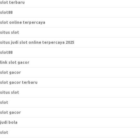
slot terbaru
slot88
slot online terpercaya
situs slot
situs judi slot online terpercaya 2025
slot88
link slot gacor
slot gacor
slot gacor terbaru
situs slot
slot
slot gacor
judi bola
slot