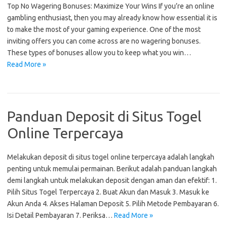
Top No Wagering Bonuses: Maximize Your Wins If you’re an online
gambling enthusiast, then you may already know how essential it is
to make the most of your gaming experience. One of the most
inviting offers you can come across are no wagering bonuses.
These types of bonuses allow you to keep what you win…
Read More »
Panduan Deposit di Situs Togel
Online Terpercaya
Melakukan deposit di situs togel online terpercaya adalah langkah
penting untuk memulai permainan. Berikut adalah panduan langkah
demi langkah untuk melakukan deposit dengan aman dan efektif: 1.
Pilih Situs Togel Terpercaya 2. Buat Akun dan Masuk 3. Masuk ke
Akun Anda 4. Akses Halaman Deposit 5. Pilih Metode Pembayaran 6.
Isi Detail Pembayaran 7. Periksa…
Read More »