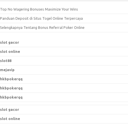
c
Top No Wagering Bonuses Maximize Your Wins
h
Panduan Deposit di Situs Togel Online Terpercaya
f
o
Selengkapnya Tentang Bonus Referral Poker Online
r
:
slot gacor
slot online
slot88
mejavip
hkbpokerqq
hkbpokerqq
hkbpokerqq
slot gacor
slot online