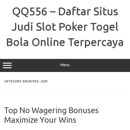
Skip
to
QQ556 – Daftar Situs
content
Judi Slot Poker Togel
Bola Online Terpercaya
Menu
CATEGORY ARCHIVES:
JUDI
Top No Wagering Bonuses
Maximize Your Wins