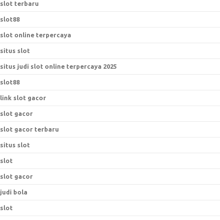
slot terbaru
slot88
slot online terpercaya
situs slot
situs judi slot online terpercaya 2025
slot88
link slot gacor
slot gacor
slot gacor terbaru
situs slot
slot
slot gacor
judi bola
slot