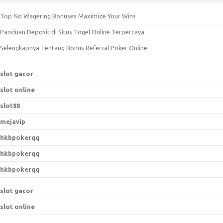
c
Top No Wagering Bonuses Maximize Your Wins
h
Panduan Deposit di Situs Togel Online Terpercaya
f
o
Selengkapnya Tentang Bonus Referral Poker Online
r
:
slot gacor
slot online
slot88
mejavip
hkbpokerqq
hkbpokerqq
hkbpokerqq
slot gacor
slot online