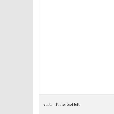
custom footer text left