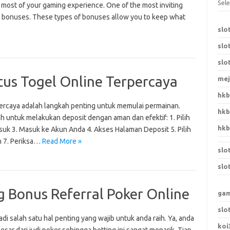
Sel
e most of your gaming experience. One of the most inviting
g bonuses. These types of bonuses allow you to keep what
slo
slo
slo
tus Togel Online Terpercaya
mej
hk
percaya adalah langkah penting untuk memulai permainan.
hk
 untuk melakukan deposit dengan aman dan efektif: 1. Pilih
hk
suk 3. Masuk ke Akun Anda 4. Akses Halaman Deposit 5. Pilih
n 7. Periksa…
Read More »
slo
slo
 Bonus Referral Poker Online
gam
slo
di salah satu hal penting yang wajib untuk anda raih. Ya, anda
koi