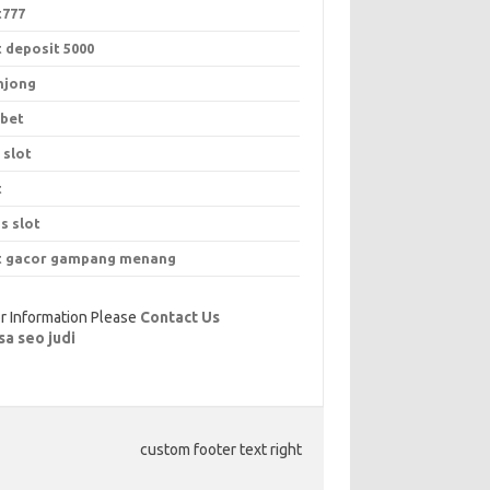
t777
t deposit 5000
hjong
bet
 slot
t
us slot
t gacor gampang menang
r Information Please
Contact Us
sa seo judi
custom footer text right