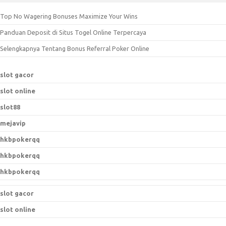
c
Top No Wagering Bonuses Maximize Your Wins
h
Panduan Deposit di Situs Togel Online Terpercaya
f
o
Selengkapnya Tentang Bonus Referral Poker Online
r
:
slot gacor
slot online
slot88
mejavip
hkbpokerqq
hkbpokerqq
hkbpokerqq
slot gacor
slot online