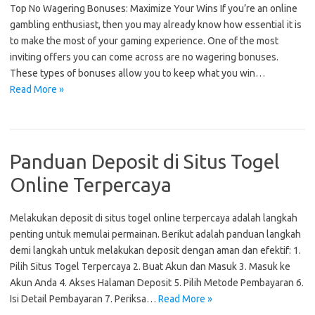
Top No Wagering Bonuses: Maximize Your Wins If you’re an online
gambling enthusiast, then you may already know how essential it is
to make the most of your gaming experience. One of the most
inviting offers you can come across are no wagering bonuses.
These types of bonuses allow you to keep what you win…
Read More »
Panduan Deposit di Situs Togel
Online Terpercaya
Melakukan deposit di situs togel online terpercaya adalah langkah
penting untuk memulai permainan. Berikut adalah panduan langkah
demi langkah untuk melakukan deposit dengan aman dan efektif: 1.
Pilih Situs Togel Terpercaya 2. Buat Akun dan Masuk 3. Masuk ke
Akun Anda 4. Akses Halaman Deposit 5. Pilih Metode Pembayaran 6.
Isi Detail Pembayaran 7. Periksa…
Read More »