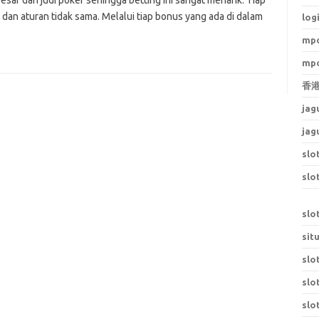
ar dari judi poker sehingga betting ini sangat menarik. Tiap
 dan aturan tidak sama. Melalui tiap bonus yang ada di dalam
log
mpo
mpo
香
jag
jag
slo
slo
slo
sit
slo
slo
slo