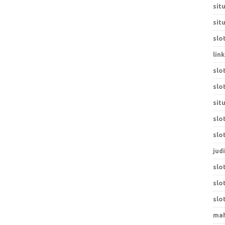
sit
sit
slo
lin
slo
slo
sit
slo
slo
jud
slo
slo
slo
mah