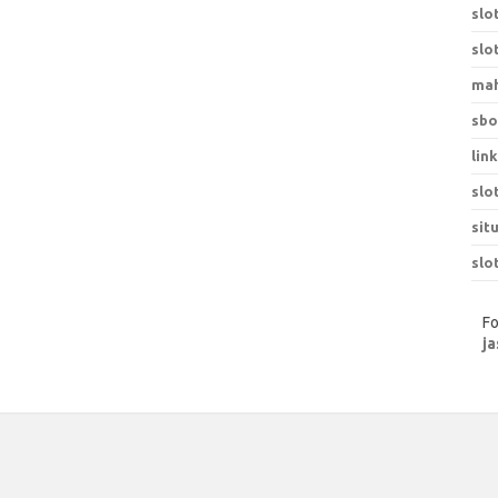
slo
slo
ma
sbo
link
slo
sit
slo
Fo
ja