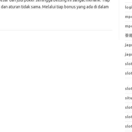
ar dari judi poker sehingga betting ini sangat menarik. Tiap
 dan aturan tidak sama. Melalui tiap bonus yang ada di dalam
log
mpo
mpo
香
jag
jag
slo
slo
slo
sit
slo
slo
slo