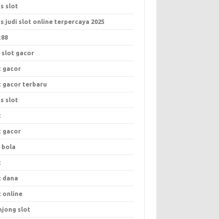
us slot
us judi slot online terpercaya 2025
t88
k slot gacor
t gacor
t gacor terbaru
us slot
t
t gacor
i bola
t
t dana
t online
jong slot