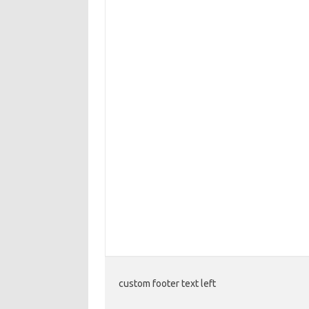
custom footer text left