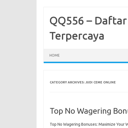
Skip
to
content
QQ556 – Daftar 
Terpercaya
HOME
CATEGORY ARCHIVES:
JUDI CEME ONLINE
Top No Wagering Bon
Top No Wagering Bonuses: Maximize Your Win