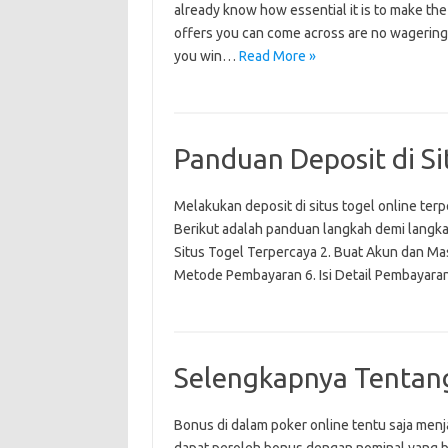
already know how essential it is to make th
offers you can come across are no wagerin
you win…
Read More »
Panduan Deposit di Si
Melakukan deposit di situs togel online ter
Berikut adalah panduan langkah demi langkah
Situs Togel Terpercaya 2. Buat Akun dan Ma
Metode Pembayaran 6. Isi Detail Pembayara
Selengkapnya Tentang
Bonus di dalam poker online tentu saja menja