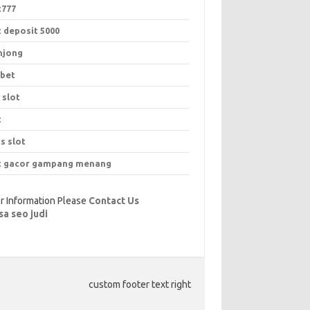
t777
t deposit 5000
hjong
bet
 slot
t
us slot
t gacor gampang menang
r Information Please
Contact Us
sa seo judi
custom footer text right