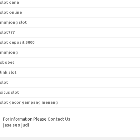
slot dana
slot online
mahjong slot
slot777
slot deposit 5000
mahjong
sbobet
link slot
slot
situs slot
slot gacor gampang menang
For Information Please
Contact Us
jasa seo judi