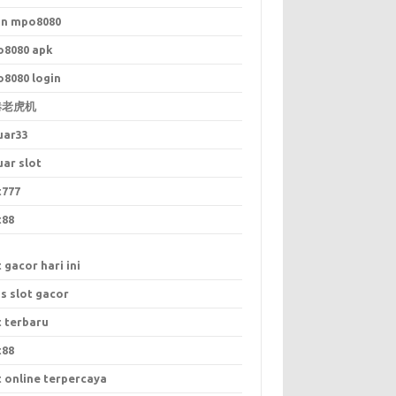
in mpo8080
8080 apk
8080 login
港老虎机
uar33
uar slot
t777
t88
t gacor hari ini
us slot gacor
t terbaru
t88
t online terpercaya