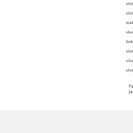
slo
slo
ma
sbo
link
slo
sit
slo
Fo
ja