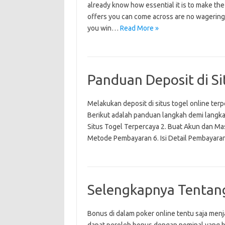
already know how essential it is to make th
offers you can come across are no wagerin
you win…
Read More »
Panduan Deposit di Si
Melakukan deposit di situs togel online ter
Berikut adalah panduan langkah demi langkah
Situs Togel Terpercaya 2. Buat Akun dan Ma
Metode Pembayaran 6. Isi Detail Pembayara
Selengkapnya Tentang
Bonus di dalam poker online tentu saja menja