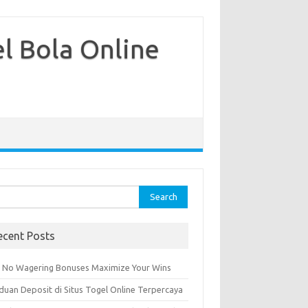
el Bola Online
rch
ecent Posts
 No Wagering Bonuses Maximize Your Wins
duan Deposit di Situs Togel Online Terpercaya