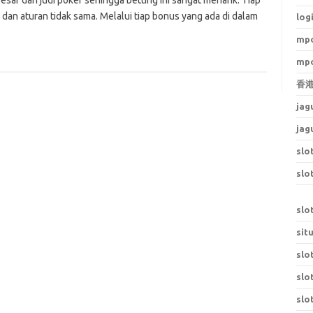
ar dari judi poker sehingga betting ini sangat menarik. Tiap
 dan aturan tidak sama. Melalui tiap bonus yang ada di dalam
log
mpo
mpo
香
jag
jag
slo
slo
slo
sit
slo
slo
slo