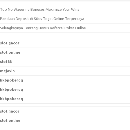
c
Top No Wagering Bonuses Maximize Your Wins
h
Panduan Deposit di Situs Togel Online Terpercaya
f
o
Selengkapnya Tentang Bonus Referral Poker Online
r
:
slot gacor
slot online
slot88
mejavip
hkbpokerqq
hkbpokerqq
hkbpokerqq
slot gacor
slot online