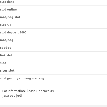
slot dana
slot online
mahjong slot
slot777
slot deposit 5000
mahjong
sbobet
link slot
slot
situs slot
slot gacor gampang menang
For Information Please
Contact Us
jasa seo judi