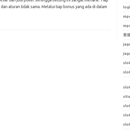
ar dari judi poker sehingga betting ini sangat menarik. Tiap
 dan aturan tidak sama. Melalui tiap bonus yang ada di dalam
log
mpo
mpo
香
jag
jag
slo
slo
slo
sit
slo
slo
slo