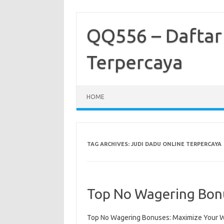
Skip
to
content
QQ556 – Daftar 
Terpercaya
HOME
TAG ARCHIVES:
JUDI DADU ONLINE TERPERCAYA
Top No Wagering Bon
Top No Wagering Bonuses: Maximize Your Win