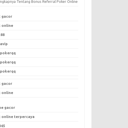
engkapnya Tentang Bonus Referral Poker Online
t gacor
t online
t88
avip
bpokerqq
bpokerqq
bpokerqq
t gacor
t online
e gacor
t online terpercaya
365