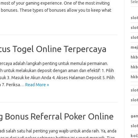
Sel
e most of your gaming experience. One of the most inviting
g bonuses. These types of bonuses allow you to keep what
slo
slo
slo
tus Togel Online Terpercaya
mej
hk
percaya adalah langkah penting untuk memulai permainan.
hk
 untuk melakukan deposit dengan aman dan efektif: 1. Pilih
hk
suk 3. Masuk ke Akun Anda 4. Akses Halaman Deposit 5. Pilih
n 7. Periksa…
Read More »
slo
slo
 Bonus Referral Poker Online
gam
slo
di salah satu hal penting yang wajib untuk anda raih. Ya, anda
koi