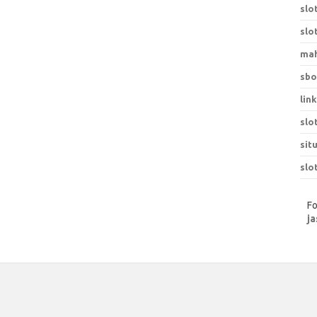
slo
slo
ma
sbo
link
slo
sit
slo
Fo
ja