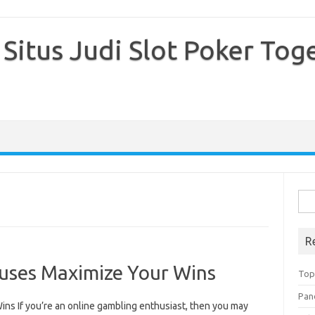
Situs Judi Slot Poker Tog
Sea
for:
R
uses Maximize Your Wins
Top
Pan
s If you’re an online gambling enthusiast, then you may