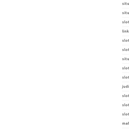
sit
sit
slo
lin
slo
slo
sit
slo
slo
jud
slo
slo
slo
mah