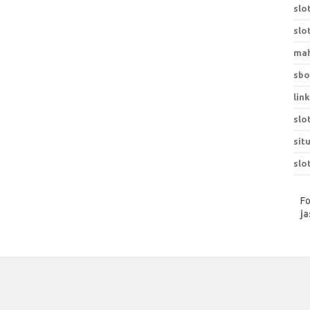
slo
slo
ma
sbo
link
slo
sit
slo
Fo
ja