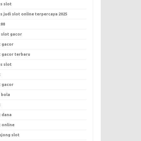
us slot
us judi slot online terpercaya 2025
t88
k slot gacor
t gacor
t gacor terbaru
us slot
t
t gacor
i bola
t
t dana
t online
jong slot