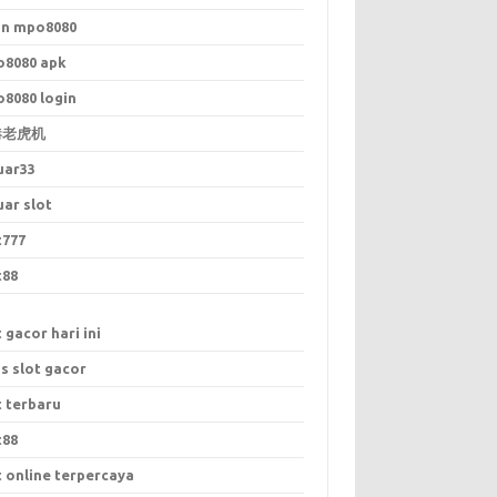
in mpo8080
8080 apk
8080 login
港老虎机
uar33
uar slot
t777
t88
t gacor hari ini
us slot gacor
t terbaru
t88
t online terpercaya