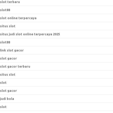
slot terbaru
slot88
slot online terpercaya
situs slot
situs judi slot online terpercaya 2025
slot88
link slot gacor
slot gacor
slot gacor terbaru
situs slot
slot
slot gacor
judi bola
slot