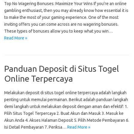
Top No Wagering Bonuses: Maximize Your Wins If you’re an online
gambling enthusiast, then you may already know how essential it is
to make the most of your gaming experience. One of the most
inviting offers you can come across are no wagering bonuses.
These types of bonuses allow you to keep what you win…
Read More »
Panduan Deposit di Situs Togel
Online Terpercaya
Melakukan deposit di situs togel online terpercaya adalah langkah
penting untuk memulai permainan. Berikut adalah panduan langkah
demi langkah untuk melakukan deposit dengan aman dan efektif: 1.
Pilih Situs Togel Terpercaya 2. Buat Akun dan Masuk 3. Masuk ke
Akun Anda 4. Akses Halaman Deposit 5. Pilih Metode Pembayaran 6.
Isi Detail Pembayaran 7. Periksa…
Read More »