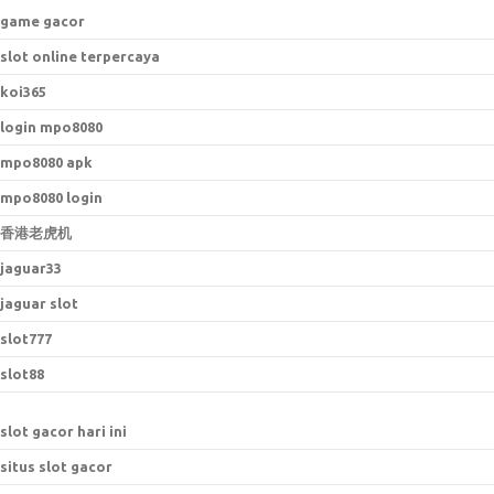
game gacor
slot online terpercaya
koi365
login mpo8080
mpo8080 apk
mpo8080 login
香港老虎机
jaguar33
jaguar slot
slot777
slot88
slot gacor hari ini
situs slot gacor