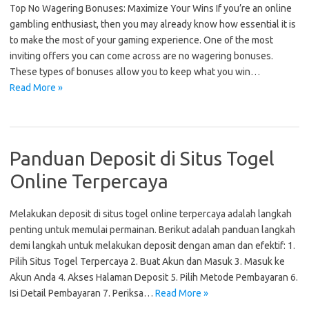
Top No Wagering Bonuses: Maximize Your Wins If you’re an online
gambling enthusiast, then you may already know how essential it is
to make the most of your gaming experience. One of the most
inviting offers you can come across are no wagering bonuses.
These types of bonuses allow you to keep what you win…
Read More »
Panduan Deposit di Situs Togel
Online Terpercaya
Melakukan deposit di situs togel online terpercaya adalah langkah
penting untuk memulai permainan. Berikut adalah panduan langkah
demi langkah untuk melakukan deposit dengan aman dan efektif: 1.
Pilih Situs Togel Terpercaya 2. Buat Akun dan Masuk 3. Masuk ke
Akun Anda 4. Akses Halaman Deposit 5. Pilih Metode Pembayaran 6.
Isi Detail Pembayaran 7. Periksa…
Read More »