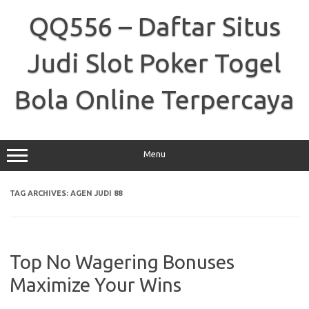
Skip
to
QQ556 – Daftar Situs
content
Judi Slot Poker Togel
Bola Online Terpercaya
Menu
TAG ARCHIVES:
AGEN JUDI 88
Top No Wagering Bonuses
Maximize Your Wins