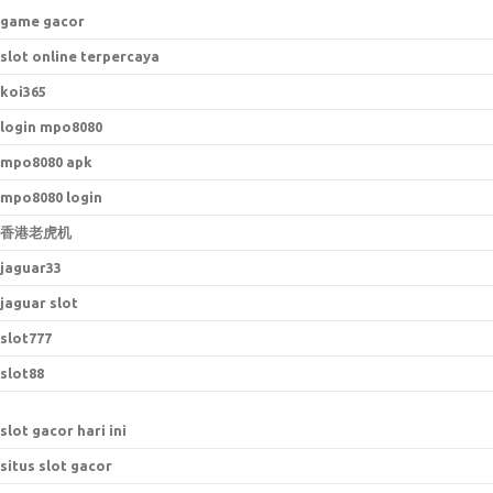
game gacor
slot online terpercaya
koi365
login mpo8080
mpo8080 apk
mpo8080 login
香港老虎机
jaguar33
jaguar slot
slot777
slot88
slot gacor hari ini
situs slot gacor